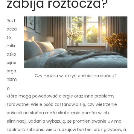
zabija roztocza?
Rozt
ocza
to
mikr
osko
pijne
orga
Czy można wietrzyć pościel na słońcu?
nizm
y,
które mogą powodować alergie oraz inne problemy
zdrowotne. Wiele osób zastanawia się, czy wietrzenie
pościeli na słońcu może skutecznie pomóc w ich
eliminacji. Badania wykazują, że promieniowanie UV ma
zdolność zabijania wielu rodzajów bakterii oraz grzybów, a