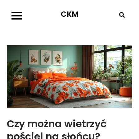
Skip
CKM
to
content
Czy można wietrzyć
pościel na słońcu?