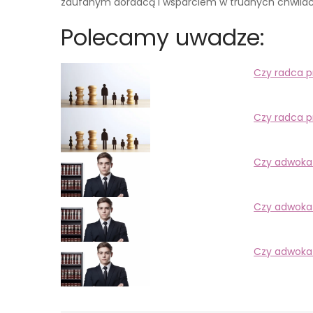
zaufanym doradcą i wsparciem w trudnych chwilac
Polecamy uwadze:
Czy radca 
Czy radca 
Czy adwokat
Czy adwokat
Czy adwokat