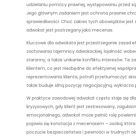
udzielaniu pomocy prawnej, występowaniu przed są
Jego głównym zadaniem jest ochrona prawnie chroni
sprawiedliwości. Choć zakres tych obowiązków jest s
adwokat jest postrzegany jako mecenas.
Kluczowe dla adwokata jest przestrzeganie zasad 
zachowania tajemnicy adwokackiej, lojalność wobec 
staranny, a także unikanie konfliktu interesów. T
klientem, co jest niezbędne do efektywnej współpr
reprezentowania klienta, potrafi przetłumaczyć sko
także buduje silną pozycję negocjacyjną, wykracz
W praktyce zawodowej adwokat często staje się dla 
kryzysowych, gdy klient jest zestresowany, zagubiony
emocjonalnego, adwokat może pełnić rolę powierni
pojawia się konotacja z mecenasem – osobą, która n
poczucie bezpieczeństwa i pewności w trudnych ok