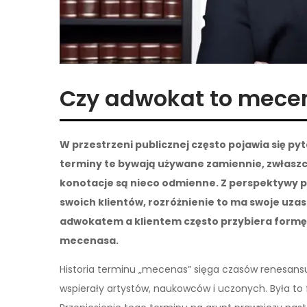
Czy adwokat to mece
W przestrzeni publicznej często pojawia się p
terminy te bywają używane zamiennie, zwłaszcz
konotacje są nieco odmienne. Z perspektywy p
swoich klientów, rozróżnienie to ma swoje uza
adwokatem a klientem często przybiera formę op
mecenasa.
Historia terminu „mecenas” sięga czasów renesansu
wspierały artystów, naukowców i uczonych. Była to 