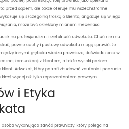
piło później, podkreślając rolę prawnika jako opiekuna
ienta przed sądem, ale także oferuje mu wszechstronne
ykazuje się szczególną troską o klienta, angażuje się w jego
ozwiązania, może być określany mianem mecenasa.
cisk na profesjonalizm i rzetelność adwokata. Choć nie ma
yskać, pewne cechy i postawy adwokata mogą sprawić, że
 między innymi: głęboka wiedza prawnicza, doświadczenie w
cznej komunikacji z klientem, a także wysoki poziom
się klient. Adwokat, który potrafi zbudować zaufanie i poczucie
ę kimś więcej niż tylko reprezentantem prawnym.
w i Etyka
kata
o osoba wykonująca zawód prawniczy, który polega na