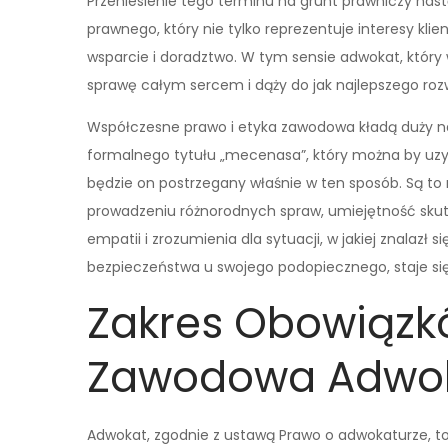
Przeniesienie tego terminu na grunt prawniczy nastą
prawnego, który nie tylko reprezentuje interesy kl
wsparcie i doradztwo. W tym sensie adwokat, który w
sprawę całym sercem i dąży do jak najlepszego r
Współczesne prawo i etyka zawodowa kładą duży na
formalnego tytułu „mecenasa”, który można by uz
będzie on postrzegany właśnie w ten sposób. Są to
prowadzeniu różnorodnych spraw, umiejętność skute
empatii i zrozumienia dla sytuacji, w jakiej znalazł 
bezpieczeństwa u swojego podopiecznego, staje si
Zakres Obowiązkó
Zawodowa Adwo
Adwokat, zgodnie z ustawą Prawo o adwokaturze, t