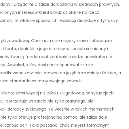
dami i urzędami, a także doradzaniu w sprawach prawnych.
onych interesów klienta oraz działanie na rzecz
zeroki, to właśnie sposób ich realizacji decyduje o tym, czy
etyki zawodowej. Obejmują one między innymi obowiązek
klienta, dbałość o jego interesy w sposób sumienny i
e zasady tworzą fundament zaufania między adwokatem a
acy. Adwokat, który doskonale opanował sztukę
mplikowane zawiłości prawne na język zrozumiały dla laika, a
a poza standardowe ramy swojego zawodu.
klienta kimś więcej niż tylko usługodawcą. W sytuacjach
 i potrzebuje wsparcia nie tylko prawnego, ale i
ka i doradcy życiowego. To właśnie w takich momentach
ie tylko oferuje profesjonalną pomoc, ale także daje
olicznościach. Taka postawa, choć nie jest formalnym