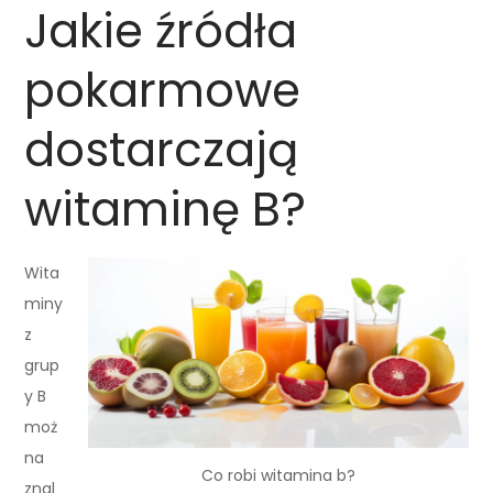
Jakie źródła
pokarmowe
dostarczają
witaminę B?
Wita
miny
z
grup
y B
moż
na
Co robi witamina b?
znal