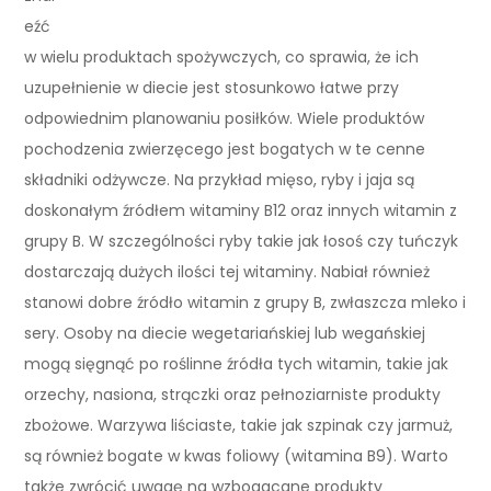
eźć
w wielu produktach spożywczych, co sprawia, że ich
uzupełnienie w diecie jest stosunkowo łatwe przy
odpowiednim planowaniu posiłków. Wiele produktów
pochodzenia zwierzęcego jest bogatych w te cenne
składniki odżywcze. Na przykład mięso, ryby i jaja są
doskonałym źródłem witaminy B12 oraz innych witamin z
grupy B. W szczególności ryby takie jak łosoś czy tuńczyk
dostarczają dużych ilości tej witaminy. Nabiał również
stanowi dobre źródło witamin z grupy B, zwłaszcza mleko i
sery. Osoby na diecie wegetariańskiej lub wegańskiej
mogą sięgnąć po roślinne źródła tych witamin, takie jak
orzechy, nasiona, strączki oraz pełnoziarniste produkty
zbożowe. Warzywa liściaste, takie jak szpinak czy jarmuż,
są również bogate w kwas foliowy (witamina B9). Warto
także zwrócić uwagę na wzbogacane produkty