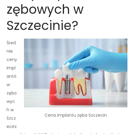
zębowych w
Szczecinie?
Śred
nie
ceny
impl
antó
w
zębo
wyc
h w
Cena implantu zęba Szczecin
Szcz
ecini