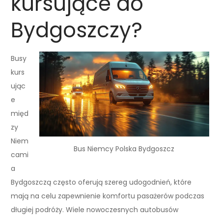
kursujące do
Bydgoszczy?
Busy
kurs
ując
e
międ
zy
Niem
Bus Niemcy Polska Bydgoszcz
cami
a
Bydgoszczą często oferują szereg udogodnień, które
mają na celu zapewnienie komfortu pasażerów podczas
długiej podróży. Wiele nowoczesnych autobusów