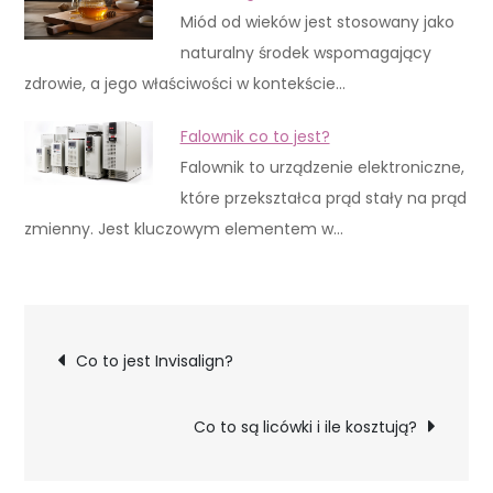
Miód od wieków jest stosowany jako
naturalny środek wspomagający
zdrowie, a jego właściwości w kontekście…
Falownik co to jest?
Falownik to urządzenie elektroniczne,
które przekształca prąd stały na prąd
zmienny. Jest kluczowym elementem w…
Nawigacja
Co to jest Invisalign?
wpisu
Co to są licówki i ile kosztują?