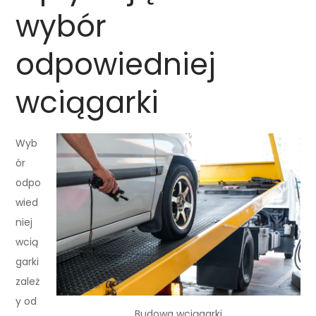
wybór
odpowiedniej
wciągarki
Wyb
ór
odpo
wied
niej
wcią
garki
zależ
y od
Budowa wciągarki