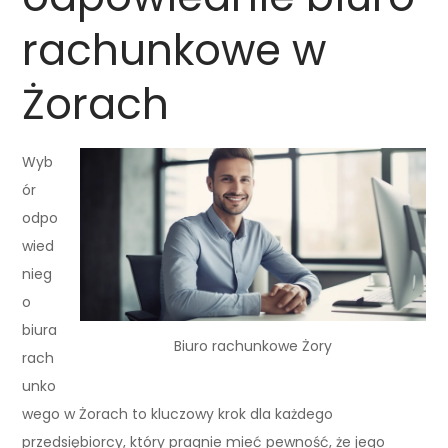
rachunkowe w
Żorach
Wyb
ór
odpo
wied
nieg
o
biura
Biuro rachunkowe Żory
rach
unko
wego w Żorach to kluczowy krok dla każdego
przedsiębiorcy, który pragnie mieć pewność, że jego