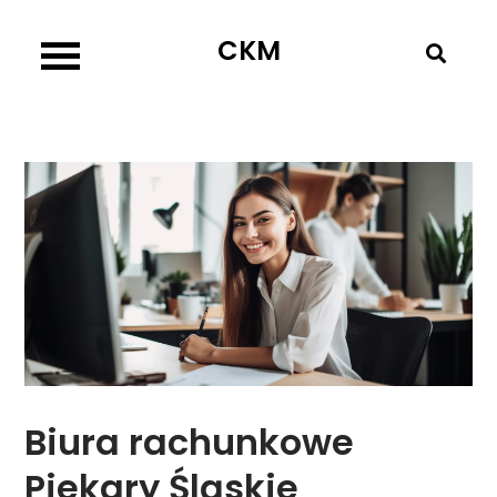
Skip
CKM
to
content
Biura rachunkowe
Piekary Śląskie