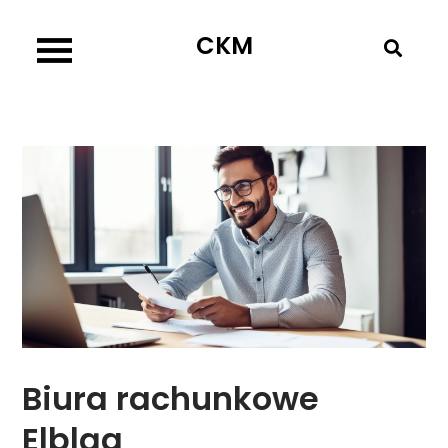
Skip
CKM
to
content
Biura rachunkowe
Elbląg