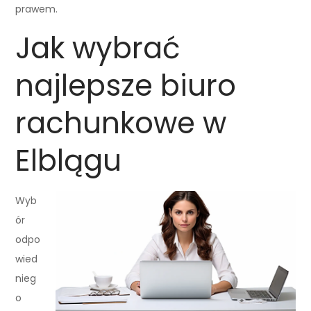
prawem.
Jak wybrać
najlepsze biuro
rachunkowe w
Elblągu
Wyb
ór
odpo
wied
nieg
o