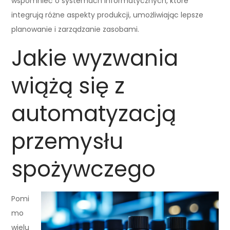
wspomnieć o systemach informatycznych, które
integrują różne aspekty produkcji, umożliwiając lepsze
planowanie i zarządzanie zasobami.
Jakie wyzwania
wiążą się z
automatyzacją
przemysłu
spożywczego
Pomi
mo
wielu