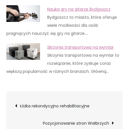
Nauka gry na gitarze Bydgoszcz
Bydgoszcz to miasto, które oferuje
wiele możliwości dla osób
pragnących nauczyć się gry na gitarze.…
Skrzynia transportowa na wymiar
Skrzynia transportowa na wymiar to
rozwiązanie, które zyskuje coraz
większą popularność w różnych branżach. Główną…
Nawigacja
Łóżka rekondycyjno rehabilitacyjne
wpisu
Pozycjonowanie stron Wałbrzych