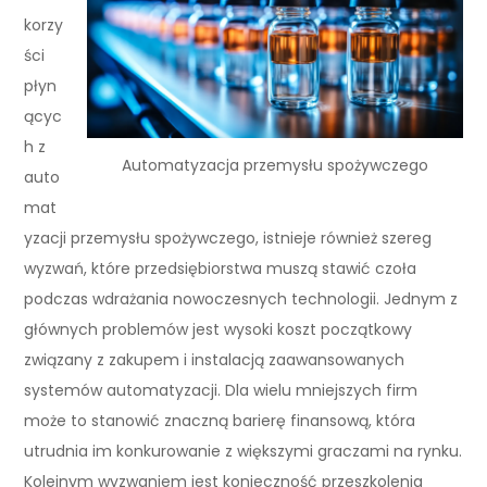
korzy
ści
płyn
ącyc
h z
Automatyzacja przemysłu spożywczego
auto
mat
yzacji przemysłu spożywczego, istnieje również szereg
wyzwań, które przedsiębiorstwa muszą stawić czoła
podczas wdrażania nowoczesnych technologii. Jednym z
głównych problemów jest wysoki koszt początkowy
związany z zakupem i instalacją zaawansowanych
systemów automatyzacji. Dla wielu mniejszych firm
może to stanowić znaczną barierę finansową, która
utrudnia im konkurowanie z większymi graczami na rynku.
Kolejnym wyzwaniem jest konieczność przeszkolenia