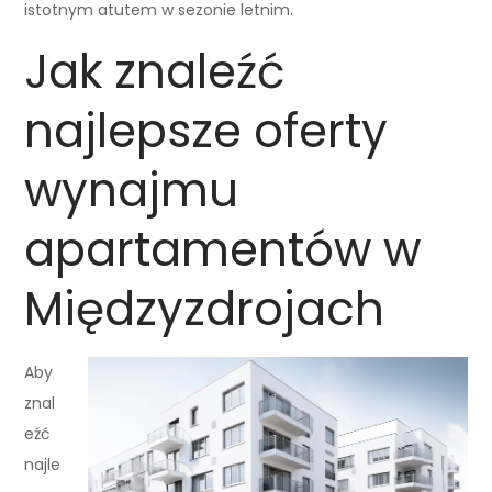
istotnym atutem w sezonie letnim.
Jak znaleźć
najlepsze oferty
wynajmu
apartamentów w
Międzyzdrojach
Aby
znal
eźć
najle