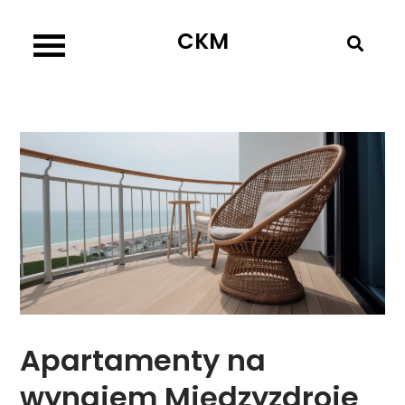
Skip
CKM
to
content
Apartamenty na
wynajem Międzyzdroje