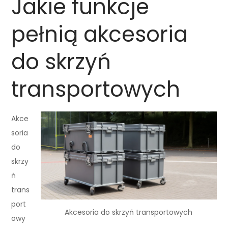
Jakie funkcje
pełnią akcesoria
do skrzyń
transportowych
Akce
soria
do
skrzy
ń
trans
port
Akcesoria do skrzyń transportowych
owy