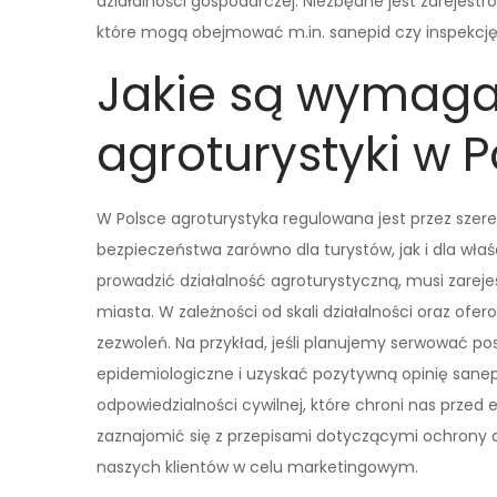
działalności gospodarczej. Niezbędne jest zarejest
które mogą obejmować m.in. sanepid czy inspekcj
Jakie są wymaga
agroturystyki w P
W Polsce agroturystyka regulowana jest przez szer
bezpieczeństwa zarówno dla turystów, jak i dla właś
prowadzić działalność agroturystyczną, musi zarej
miasta. W zależności od skali działalności oraz o
zezwoleń. Na przykład, jeśli planujemy serwować po
epidemiologiczne i uzyskać pozytywną opinię sane
odpowiedzialności cywilnej, które chroni nas przed
zaznajomić się z przepisami dotyczącymi ochrony 
naszych klientów w celu marketingowym.