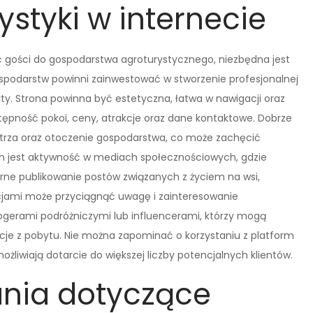
styki w internecie
ć gości do gospodarstwa agroturystycznego, niezbędna jest
spodarstw powinni zainwestować w stworzenie profesjonalnej
rty. Strona powinna być estetyczna, łatwa w nawigacji oraz
ostępność pokoi, ceny, atrakcje oraz dane kontaktowe. Dobrze
ętrza oraz otoczenie gospodarstwa, co może zachęcić
em jest aktywność w mediach społecznościowych, gdzie
rne publikowanie postów związanych z życiem na wsi,
cjami może przyciągnąć uwagę i zainteresowanie
ogerami podróżniczymi lub influencerami, którzy mogą
cje z pobytu. Nie można zapominać o korzystaniu z platform
ożliwiają dotarcie do większej liczby potencjalnych klientów.
nia dotyczące