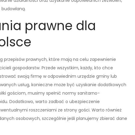
rowanie działalności oraz uzyskanie odpowiednich zezwoleń,
ę budowlaną.
nia prawne dla
olsce
eg przepisów prawnych, które mają na celu zapewnienie
cicieli gospodarstw. Przede wszystkim, każdy, kto chce
estrować swoją firmę w odpowiednim urzędzie gminy lub
ferowanych usług, konieczne może być uzyskanie dodatkowych
siłki gościom, musimy spełnić normy sanitarno-
pidu. Dodatkowo, warto zadbać o ubezpieczenie
 ewentualnymi roszczeniami ze strony gości. Warto również
danych osobowych, szczególnie jeśli planujemy zbierać dane