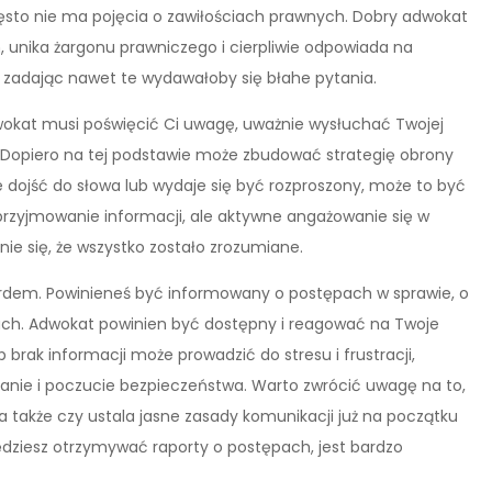
często nie ma pojęcia o zawiłościach prawnych. Dobry adwokat
 unika żargonu prawniczego i cierpliwie odpowiada na
, zadając nawet te wydawałoby się błahe pytania.
dwokat musi poświęcić Ci uwagę, uważnie wysłuchać Twojej
sze. Dopiero na tej podstawie może zbudować strategię obrony
aje dojść do słowa lub wydaje się być rozproszony, może to być
 przyjmowanie informacji, ale aktywne angażowanie się w
e się, że wszystko zostało zrozumiane.
rdem. Powinieneś być informowany o postępach w sprawie, o
iach. Adwokat powinien być dostępny i reagować na Twoje
brak informacji może prowadzić do stresu i frustracji,
anie i poczucie bezpieczeństwa. Warto zwrócić uwagę na to,
a także czy ustala jasne zasady komunikacji już na początku
ędziesz otrzymywać raporty o postępach, jest bardzo