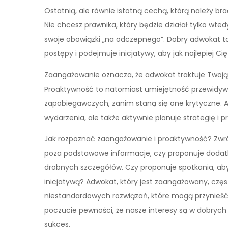
Ostatnią, ale równie istotną cechą, którą należy b
Nie chcesz prawnika, który będzie działał tylko wt
swoje obowiązki „na odczepnego”. Dobry adwokat to ta
postępy i podejmuje inicjatywy, aby jak najlepiej C
Zaangażowanie oznacza, że adwokat traktuje Twoją 
Proaktywność to natomiast umiejętność przewidyw
zapobiegawczych, zanim staną się one krytyczne. A
wydarzenia, ale także aktywnie planuje strategię i p
Jak rozpoznać zaangażowanie i proaktywność? Zwró
poza podstawowe informacje, czy proponuje dodatk
drobnych szczegółów. Czy proponuje spotkania, aby 
inicjatywą? Adwokat, który jest zaangażowany, częs
niestandardowych rozwiązań, które mogą przynieść 
poczucie pewności, że nasze interesy są w dobrych 
sukces.