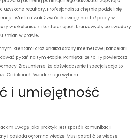
iny prawa są domeną potencjalnego adwokata. Zapytaj o
o uzyskane rezultaty. Profesjonalista chętnie podzieli się
encje. Warto również zwrócić uwagę na staż pracy w
iczy w szkoleniach i konferencjach branżowych, co świadczy
u zmian w prawie.
ymi klientami oraz analiza strony internetowej kancelarii
adawać pytań na tym etapie. Pamiętaj, że to Ty powierzasz
omocy. Zrozumienie, że doświadczenie i specjalizacja to
oże Ci dokonać świadomego wyboru.
 i umiejętność
acam uwagę jako praktyk, jest sposób komunikacji
zny i posiada ogromną wiedzę. Musi potrafić tę wiedzę