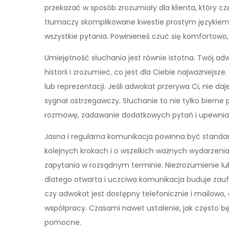
przekazać w sposób zrozumiały dla klienta, który 
tłumaczy skomplikowane kwestie prostym językiem,
wszystkie pytania. Powinieneś czuć się komfortowo
Umiejętność słuchania jest równie istotna. Twój a
historii i zrozumieć, co jest dla Ciebie najważniej
lub reprezentacji. Jeśli adwokat przerywa Ci, nie d
sygnał ostrzegawczy. Słuchanie to nie tylko bierne
rozmowę, zadawanie dodatkowych pytań i upewniani
Jasna i regularna komunikacja powinna być standa
kolejnych krokach i o wszelkich ważnych wydarzen
zapytania w rozsądnym terminie. Niezrozumienie lub 
dlatego otwarta i uczciwa komunikacja buduje zauf
czy adwokat jest dostępny telefonicznie i mailowo, 
współpracy. Czasami nawet ustalenie, jak często b
pomocne.