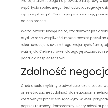
Profesjonalizm polega na prowadzeniu sprawy w s
współżycia społecznego. Jeśli adwokat sugeruje dzi
się go wystrzegać. Tego typu praktyki mogą przyni
całego procesu.
Warto zwrócić uwagę na to, czy adwokat jest czło
etyki. W razie wątpliwości można również poszukać 
rekomendacje w swoim kręgu znajomych. Pamiętaj, 
ważnej dla Ciebie sprawie, dlatego jej uczciwość i r
poczucia bezpieczeństwa.
Zdolność negocja
Choć często myślimy o adwokacie jako o osobie wal
umiejętnością jest zdolność do negocjacji i mediacj
kosztownym procesem sądowym. W wielu przypadk
poprzez rozmowy i kompromisy. Dobry adwokat potra