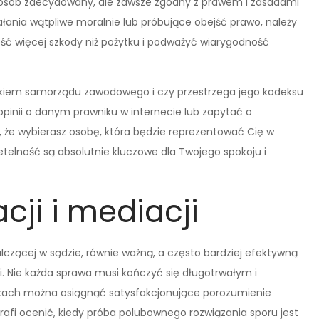
posób zdecydowany, ale zawsze zgodny z prawem i zasadami
ałania wątpliwe moralnie lub próbujące obejść prawo, należy
eść więcej szkody niż pożytku i podważyć wiarygodność
nkiem samorządu zawodowego i czy przestrzega jego kodeksu
opinii o danym prawniku w internecie lub zapytać o
że wybierasz osobę, która będzie reprezentować Cię w
zetelność są absolutnie kluczowe dla Twojego spokoju i
cji i mediacji
czącej w sądzie, równie ważną, a często bardziej efektywną
i. Nie każda sprawa musi kończyć się długotrwałym i
ach można osiągnąć satysfakcjonujące porozumienie
fi ocenić, kiedy próba polubownego rozwiązania sporu jest